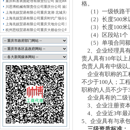
重庆科发表面处理有限责任公司 渝北800万 （进出口权）
格。
川思博机械有限责任公司重庆分公司 渝江 （工商注册）
（1）一级铁路干
上海兆妩贸易有限公司重庆龙湖·北城天街分公司 （工商注册）
（2）长度500米
上海兆妩贸易有限公司重庆时代广场分公司 渝中 （工商注册）
上海兆妩贸易有限公司重庆天地分公司 渝中 （工商注册）
（3）长度100米
杭州思锐贸易有限公司重庆大都会分公司 渝中 工商注册
（4）区段站1个
杭州思锐贸易有限公司重庆分公司 渝中 （工商注册）
重庆福安药业集团凯斯特医药有限公司 渝新100万 （进出口权）
（5）单项合同额2
重庆斯帕索商贸有限公司 渝中500万 （进出口权）
2、企业经理具有
重庆臣夫商贸有限公司 （执照专让）
责人具有10年以
重庆卿倾商贸有限责任公司 渝江100万 （工商注册）
负责人具有中级以
企业有职称的工程
不少于100人；
职称的人员不少于3
企业具有的二级资
3、企业注册资本金
4、企业近3年最高
5、企业具有与承
三级资质标准：