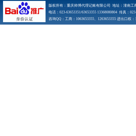
版权所有：重庆帅博代理记账有限公司 地址：潼南工
电话：023-63653351/63653355 13368080804 传真：023-6
咨询QQ：工商：1063653355、1263653355 进出口权：10