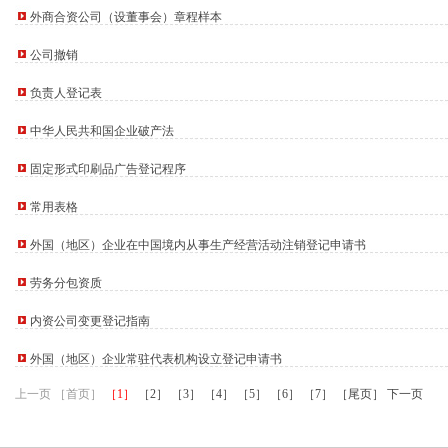
进出口权）
外商合资公司（设董事会）章程样本
工商注册）
司 （工商注册）
公司撤销
中 （工商注册）
（工商注册）
负责人登记表
 工商注册
商注册）
中华人民共和国企业破产法
0万 （进出口权）
权）
固定形式印刷品广告登记程序
注册）
常用表格
外国（地区）企业在中国境内从事生产经营活动注销登记申请书
劳务分包资质
内资公司变更登记指南
外国（地区）企业常驻代表机构设立登记申请书
上一页 ［首页］
［1］
［2］
［3］
［4］
［5］
［6］
［7］
［尾页］
下一页