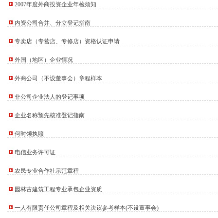
2007年度外商投资企业年检须知
内资公司合并、分立登记指南
专卖店（专营店、专修店）资格认证申请
外国（地区）企业情况
外商公司（不设董事会）章程样本
非公司企业法人的登记事项
企业名称预先核准登记指南
）
何时领执照
口权)
万 （增资）
电信业务许可证
）
册）
农民专业合作社示范章程
注册）
园林古建筑工程专业承包企业资质
万 （工商变更）
北 （工商注册）
一人有限责任公司章程及相关决议参考样本(不设董事会)
 渝江 （工商注册）