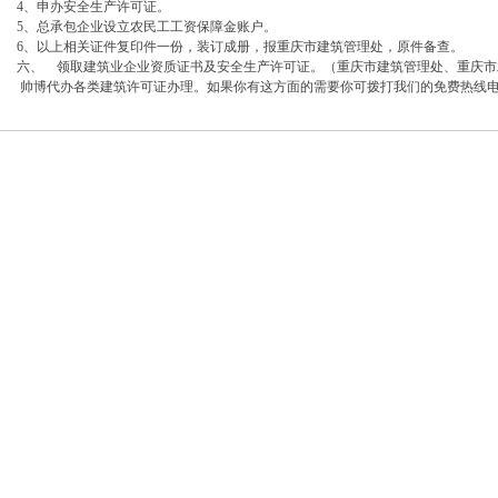
4、申办安全生产许可证。
5、总承包企业设立农民工工资保障金账户。
6、以上相关证件复印件一份，装订成册，报重庆市建筑管理处，原件备查。
六、 领取建筑业企业资质证书及安全生产许可证。（重庆市建筑管理处、重庆市
帅博代办各类建筑许可证办理。如果你有这方面的需要你可拨打我们的免费热线电话：02
）
口权)
万 （增资）
）
册）
注册）
万 （工商变更）
北 （工商注册）
 渝江 （工商注册）