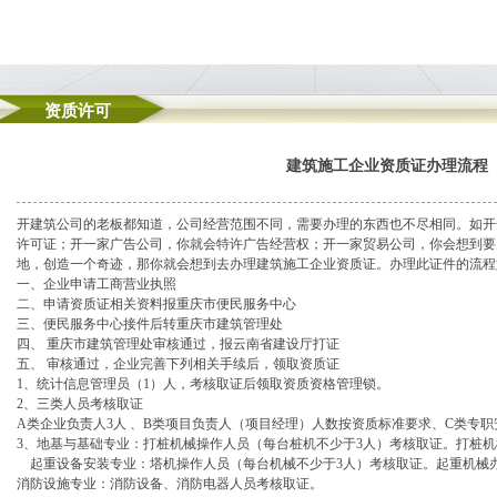
资质许可
建筑施工企业资质证办理流程
开建筑公司的老板都知道，公司经营范围不同，需要办理的东西也不尽相同。如开
许可证；开一家广告公司，你就会特许广告经营权；开一家贸易公司，你会想到要
地，创造一个奇迹，那你就会想到去办理建筑施工企业资质证。办理此证件的流程
一、企业申请工商营业执照
二、申请资质证相关资料报重庆市便民服务中心
三、便民服务中心接件后转重庆市建筑管理处
四、 重庆市建筑管理处审核通过，报云南省建设厅打证
五、 审核通过，企业完善下列相关手续后，领取资质证
1、统计信息管理员（1）人，考核取证后领取资质资格管理锁。
2、三类人员考核取证
A类企业负责人3人 、B类项目负责人（项目经理）人数按资质标准要求、C类专职
3、地基与基础专业：打桩机械操作人员（每台桩机不少于3人）考核取证。打桩
起重设备安装专业：塔机操作人员（每台机械不少于3人）考核取证。起重机械
消防设施专业：消防设备、消防电器人员考核取证。