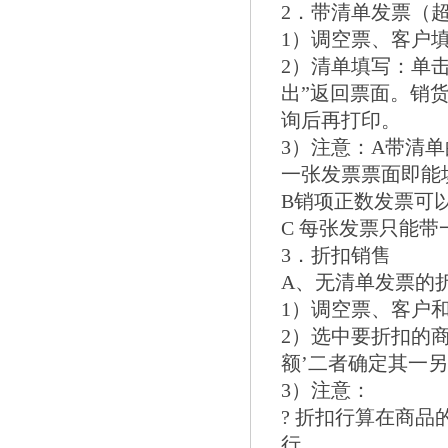
2．带清单发票（
1）调空票、客户
2）清单填写：单
出”返回票面。销
询后再打印。
3）注意：A带清
一张发票票面即能
B销项正数发票可
C 每张发票只能带
3．折扣销售
A、无清单发票的
1）调空票、客户
2）选中要折扣的商
额’二者确定其一
3）注意：
? 折扣行算在商
行