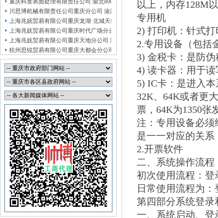
重庆科发表面处理有限责任公司 渝北800万 （进出口权）
以上，内存128M
川思博机械有限责任公司重庆分公司 渝江 （工商注册）
专用机
上海兆妩贸易有限公司重庆龙湖·北城天街分公司 （工商注册）
2) 打印机：针
上海兆妩贸易有限公司重庆时代广场分公司 渝中 （工商注册）
上海兆妩贸易有限公司重庆天地分公司 渝中 （工商注册）
2.专用设备（包括
杭州思锐贸易有限公司重庆大都会分公司 渝中 工商注册
3) 金税卡：是防
杭州思锐贸易有限公司重庆分公司 渝中 （工商注册）
4) 读卡器：用于
重庆福安药业集团凯斯特医药有限公司 渝新100万 （进出口权）
重庆斯帕索商贸有限公司 渝中500万 （进出口权）
5) IC卡：是进
重庆臣夫商贸有限公司 （执照专让）
32K、64K或者更
重庆卿倾商贸有限责任公司 渝江100万 （工商注册）
票，64K为1350
注：专用设备必须
是一一对应的关系
2.开票软件
二、系统操作流程
初次使用流程：登录
日常使用流程为：登
第四部分系统登录
一、系统启动、登