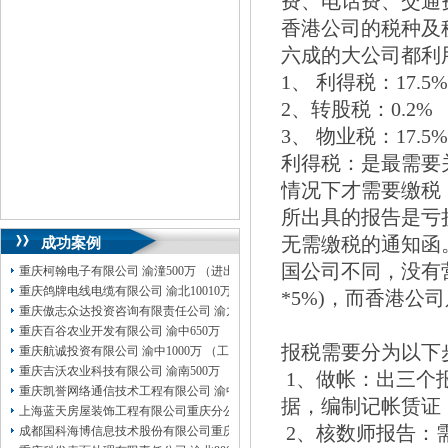
费、电话费、交通
香港公司的税种及
六成的大公司都利
1、 利得税：17.5
2、转股税：0.2%
3、 物业税：17.5%
利得税：是最需要
情况下才需要缴税
所出具的报告是亏
无需缴税的通知函
成功案例
国公司不同，没有
重庆柯翰电子有限公司 渝潼500万 （进出口权）
重庆鸽牌电线电缆有限公司 渝北10010万 (进出口权)
*5%)，而香港公司
重庆傲志众达投资咨询有限责任公司 渝九1000万 （增资）
重庆百谷农业开发有限公司 渝中650万 （注册）
报税需要分为以下
重庆航诚投资有限公司 渝中1000万 （工商注册）
重庆吉沃农业科技有限公司 渝南500万 （工商注册）
1、做帐：出三个
重庆凯誉网络通信技术工程有限公司 渝中300万 （工商变更）
据，编制记帐赁证
上海蓝天房屋装饰工程有限公司重庆分公司 渝北 （工商注册）
2、核数师报告：
成都国科海博信息技术股份有限公司重庆分公司 渝江 （工商注册）