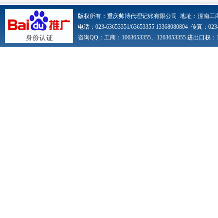
版权所有：重庆帅博代理记账有限公司 地址：潼南工
电话：023-63653351/63653355 13368080804 传真：023-6
咨询QQ：工商：1063653355、1263653355 进出口权：10